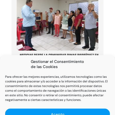
NOTICIAS DESDE LA COMUNIDAD DIMAS RODRÍGUEZ EN
EL SALVADOR CON QUIENES COLABORAMOS EN SU
Gestionar el Consentimiento
LABOR SOCIAL DESDE HACE YA MUCHOS AÑOS
de las Cookies
ENTRADAS POR AÑO
Para ofrecer las mejores experiencias, utilizamos tecnologías como las
cookies para almacenar y/o acceder a la información del dispositivo. El
consentimiento de estas tecnologías nos permitirá procesar datos
AÑO 2024
AÑO 2023
como el comportamiento de navegación o las identificaciones únicas
en este sitio. No consentir o retirar el consentimiento, puede afectar
AÑO 2022
AÑO 2021
negativamente a ciertas características y funciones.
AÑO 2020
AÑO 2019
Acepto