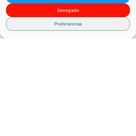
Denegado
ENTREGA DE JUGUETES EN AMAN – JORDANIA
Preferencias
13 May, 2024
LEER MÁS
BANCO SOLIDARIO EN EL CENTRO FAMILIAR
M3ENSAJEROS DE LA PAZ EL POZO