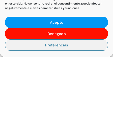
en este sitio. No consentir o retirar el consentimiento, puede afectar
negativamente a ciertas características y funciones.
CESIÓN DE UN VEHÍCULO DE TOYOTA PARA AYUDAR A
LOS DAMNIFICADOS DE LA DANA EN VALENCIA
Acepto
14 Nov, 2024
LEER MÁS
Denegado
Preferencias