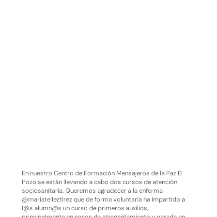
En nuestro Centro de Formación Mensajeros de la Paz El
Pozo se están llevando a cabo dos cursos de atención
sociosanitaria. Queremos agradecer a la enferma
@mariatelleztirez que de forma voluntaria ha impartido a
l@s alumn@s un curso de primeros auxilios,
principalmente en casos de atragantamiento y parada en