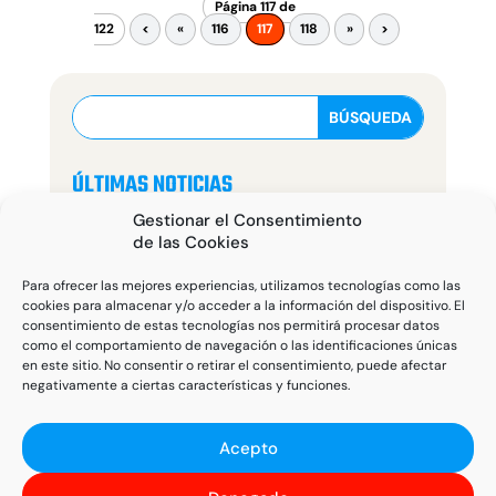
Página 117 de
122
<
«
116
117
118
»
>
ÚLTIMAS NOTICIAS
Gestionar el Consentimiento
de las Cookies
NOTICIAS POR AÑO
Para ofrecer las mejores experiencias, utilizamos tecnologías como las
AÑO 2024
AÑO 2023
cookies para almacenar y/o acceder a la información del dispositivo. El
consentimiento de estas tecnologías nos permitirá procesar datos
AÑO 2022
AÑO 2021
como el comportamiento de navegación o las identificaciones únicas
en este sitio. No consentir o retirar el consentimiento, puede afectar
negativamente a ciertas características y funciones.
AÑO 2020
AÑO 2019
AÑO 2018
AÑO 2017
Acepto