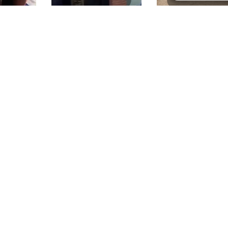
 1 de 128
1
2
3
»
>