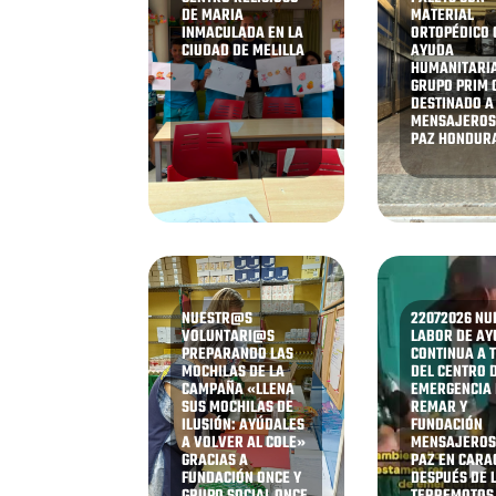
DE MARIA
MATERIAL
INMACULADA EN LA
ORTOPÉDICO
CIUDAD DE MELILLA
AYUDA
HUMANITARIA
GRUPO PRIM 
DESTINADO A
MENSAJEROS
PAZ HONDUR
NUESTR@S
22072026 NU
VOLUNTARI@S
LABOR DE A
PREPARANDO LAS
CONTINUA A 
MOCHILAS DE LA
DEL CENTRO 
CAMPAÑA «LLENA
EMERGENCIA
SUS MOCHILAS DE
REMAR Y
ILUSIÓN: AYÚDALES
FUNDACIÓN
A VOLVER AL COLE»
MENSAJEROS
GRACIAS A
PAZ EN CARA
FUNDACIÓN ONCE Y
DESPUÉS DE 