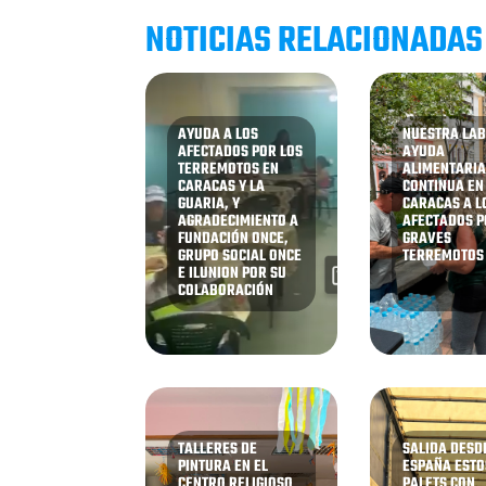
NOTICIAS RELACIONADAS
AYUDA A LOS
NUESTRA LAB
AFECTADOS POR LOS
AYUDA
TERREMOTOS EN
ALIMENTARI
CARACAS Y LA
CONTINUA EN
GUARIA, Y
CARACAS A L
AGRADECIMIENTO A
AFECTADOS P
FUNDACIÓN ONCE,
GRAVES
GRUPO SOCIAL ONCE
TERREMOTOS
E ILUNION POR SU
COLABORACIÓN
TALLERES DE
SALIDA DESD
PINTURA EN EL
ESPAÑA ESTO
CENTRO RELIGIOSO
PALETS CON