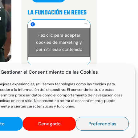
E
LA FUNDACIÓN EN REDES
N
Haz clic para aceptar
cookies de marketing y
permitir este contenido
Gestionar el Consentimiento de las Cookies
Haz clic para
mejores experiencias, utilizamos tecnologías como las cookies para
Haz clic para aceptar
aceptar cookies de
eder a la información del dispositivo. El consentimiento de estas
cookies de marketing y
Tweets by @mensajeros_la
marketing y permitir
permitirá procesar datos como el comportamiento de navegación o las
permitir este contenido
únicas en este sitio. No consentir o retirar el consentimiento, puede
este contenido
ente a ciertas características y funciones.
to
Denegado
Preferencias