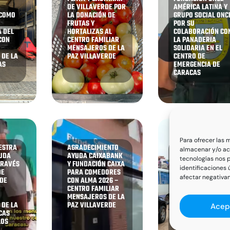
DE VILLAVERDE POR
AMÉRICA LATINA Y
 COMO
LA DONACIÓN DE
GRUPO SOCIAL ONC
FRUTAS Y
POR SU
 DEL
HORTALIZAS AL
COLABORACIÓN CO
CON
CENTRO FAMILIAR
LA PANADERIA
MENSAJEROS DE LA
SOLIDARIA EN EL
 DE LA
PAZ VILLAVERDE
CENTRO DE
AS
EMERGENCIA DE
CARACAS
Para ofrecer las 
ESTRA
AGRADECIMIENTO
FINALIZA NUESTRA
almacenar y/o acc
YUDA
AYUDA CAIXABANK
COLONIA DE
tecnologías nos 
TRAVÉS
Y FUNDACIÓN CAIXA
VACACIONES EN
identificaciones 
DE
PARA COMEDORES
TCHATCHÉGOU
afectar negativam
 DE
CON ALMA 2026 –
DONDE HAN
CENTRO FAMILIAR
PARTICIPADO
MENSAJEROS DE LA
NUESTR@S NIÑ@S
 DE LA
PAZ VILLAVERDE
DE BENÍN
Acep
CAS
LOS