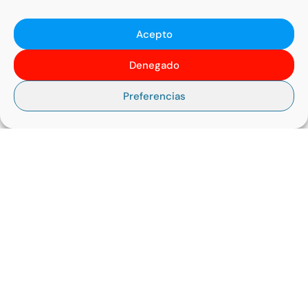
Acepto
TALLER DE EXPRESIÓN ARTÍSTICA LLEVADO A CABO EN
Denegado
LA LUDOTECA DE LAS HERMANAS EUCARISTIA EN
MELILLA
Preferencias
BOMBARDEOS EN CHERNIVISTI MUY CERCA DE LAS
CARPAS DE AYUDA HUMANITARIA QUE MENSAJEROS DE
LA PAZ Y REMAR TIENEN EN ESA LOCALIDAD