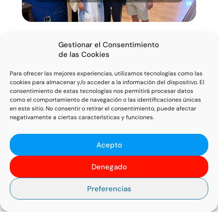
Gestionar el Consentimiento
de las Cookies
FINALIZA EN VIAJE SOLIDARIO A BENIN ORGANIZADO
POR EL CONGRESO VIDA DESPUÉS DE LA VIDA
Para ofrecer las mejores experiencias, utilizamos tecnologías como las
cookies para almacenar y/o acceder a la información del dispositivo. El
consentimiento de estas tecnologías nos permitirá procesar datos
como el comportamiento de navegación o las identificaciones únicas
en este sitio. No consentir o retirar el consentimiento, puede afectar
negativamente a ciertas características y funciones.
Página 3 de 8
<
«
2
3
4
»
>
Acepto
Denegado
ÚLTIMAS NOTICIAS
Preferencias