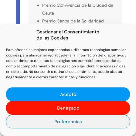
Premio Convivencia de la Ciudad de
Ceuta
Premio Canoa de la Solidaridad
Premio Diario El Comercio
Gestionar el Consentimiento
Reconocimiento oficial del Pueblo y
de las Cookies
el Gobierno de El Salvador
Para ofrecer las mejores experiencias, utilizamos tecnologías como las
Master Oro del Forum Alta
cookies para almacenar y/o acceder a la información del dispositivo. El
Dirección
consentimiento de estas tecnologías nos permitirá procesar datos
como el comportamiento de navegación o las identificaciones únicas
Cruz de Oro de la Agrupación
en este sitio. No consentir o retirar el consentimiento, puede afectar
Española de Fomento Europeo
negativamente a ciertas características y funciones.
Premio Estrella Costa del Sol
Galardón de Unión Fenosa a la
Acepto
Solidaridad
Denegado
Premio Carabela de Plata de la
Asociación de la Prensa
Preferencias
Iberoamericana