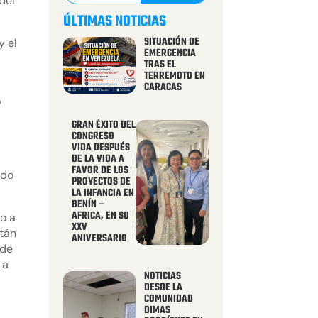
del
ÚLTIMAS NOTICIAS
SITUACIÓN DE
y el
EMERGENCIA
TRAS EL
TERREMOTO EN
CARACAS
o
GRAN ÉXITO DEL
CONGRESO
VIDA DESPUÉS
DE LA VIDA A
FAVOR DE LOS
ido
PROYECTOS DE
LA INFANCIA EN
BENÍN –
AFRICA, EN SU
o a
XXV
stán
ANIVERSARIO
 de
 a
NOTICIAS
DESDE LA
COMUNIDAD
DIMAS