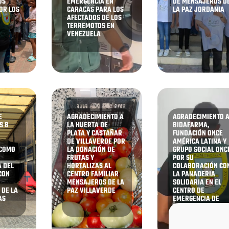
OS
EMERGENCIA EN
DE MENSAJEROS D
OR LOS
CARACAS PARA LOS
LA PAZ JORDANIA
AFECTADOS DE LOS
TERREMOTOS EN
VENEZUELA
E
AGRADECIMIENTO A
AGRADECIMIENTO 
S 8
LA HUERTA DE
BIDAFARMA,
PLATA Y CASTAÑAR
FUNDACIÓN ONCE
DE VILLAVERDE POR
AMÉRICA LATINA Y
 COMO
LA DONACIÓN DE
GRUPO SOCIAL ONC
FRUTAS Y
POR SU
 DEL
HORTALIZAS AL
COLABORACIÓN CO
CON
CENTRO FAMILIAR
LA PANADERIA
MENSAJEROS DE LA
SOLIDARIA EN EL
 DE LA
PAZ VILLAVERDE
CENTRO DE
AS
EMERGENCIA DE
CARACAS