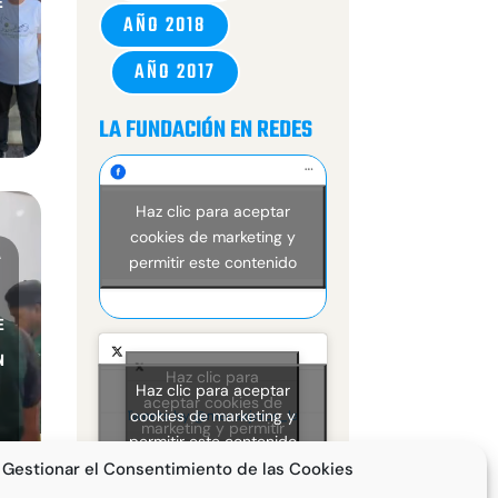
E
AÑO 2018
AÑO 2017
LA FUNDACIÓN EN REDES
Haz clic para aceptar
cookies de marketing y
A
permitir este contenido
E
N
Haz clic para
Haz clic para aceptar
aceptar cookies de
cookies de marketing y
Tweets by @mensajeros_la
marketing y permitir
permitir este contenido
este contenido
Gestionar el Consentimiento de las Cookies