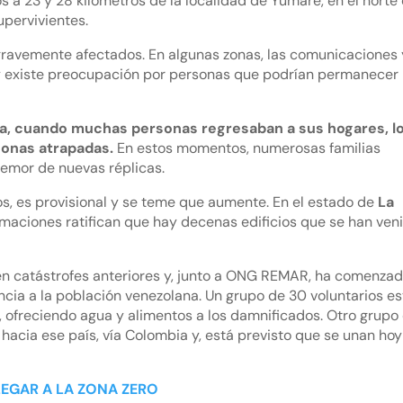
s a 23 y 28 kilómetros de la localidad de Yumare, en el norte 
pervivientes.
 gravemente afectados. En algunas zonas, las comunicaciones 
 y existe preocupación por personas que podrían permanecer
 día, cuando muchas personas regresaban a sus hogares, l
sonas atrapadas.
En estos momentos, numerosas familias
emor de nuevas réplicas.
dos, es provisional y se teme que aumente. En el estado de
La
rmaciones ratifican que hay decenas edificios que se han ven
en catástrofes anteriores y, junto a ONG REMAR, ha comenzad
cia a la población venezolana. Un grupo de 30 voluntarios e
, ofreciendo agua y alimentos a los damnificados. Otro grupo
acia ese país, vía Colombia y, está previsto que se unan hoy
LEGAR A LA ZONA ZERO