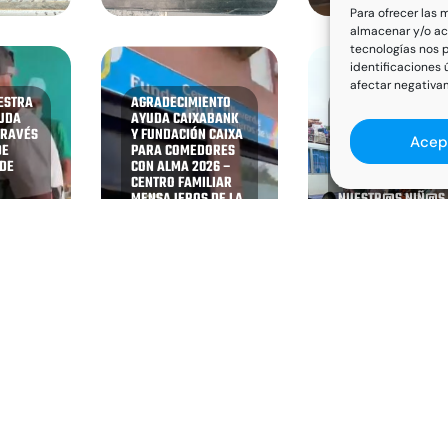
Para ofrecer las 
almacenar y/o acc
tecnologías nos 
identificaciones 
afectar negativam
ESTRA
AGRADECIMIENTO
FINALIZA NUESTRA
YUDA
AYUDA CAIXABANK
COLONIA DE
TRAVÉS
Y FUNDACIÓN CAIXA
VACACIONES EN
Acep
DE
PARA COMEDORES
TCHATCHÉGOU
 DE
CON ALMA 2026 –
DONDE HAN
CENTRO FAMILIAR
PARTICIPADO
MENSAJEROS DE LA
NUESTR@S NIÑ@S
 DE LA
PAZ VILLAVERDE
DE BENÍN
CAS
LOS
 1 de 122
1
2
3
»
>