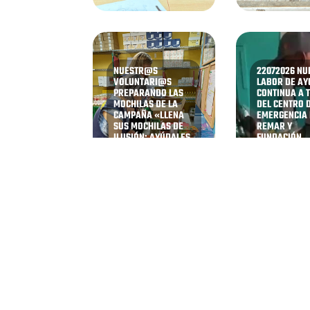
NUESTR@S
22072026 NU
VOLUNTARI@S
LABOR DE A
PREPARANDO LAS
CONTINUA A 
MOCHILAS DE LA
DEL CENTRO 
CAMPAÑA «LLENA
EMERGENCIA
SUS MOCHILAS DE
REMAR Y
ILUSIÓN: AYÚDALES
FUNDACIÓN
A VOLVER AL COLE»
MENSAJEROS
GRACIAS A
PAZ EN CARA
FUNDACIÓN ONCE Y
DESPUÉS DE 
GRUPO SOCIAL ONCE
TERREMOTOS
Página