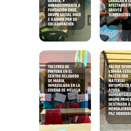
GUARIA, Y
CARACAS A L
AGRADECIMIENTO A
AFECTADOS P
FUNDACIÓN ONCE,
GRAVES
GRUPO SOCIAL ONCE
TERREMOTOS
E ILUNION POR SU
COLABORACIÓN
TALLERES DE
SALIDA DESD
PINTURA EN EL
ESPAÑA ESTO
CENTRO RELIGIOSO
PALETS CON
DE MARIA
MATERIAL
INMACULADA EN LA
ORTOPÉDICO
CIUDAD DE MELILLA
AYUDA
HUMANITARIA
GRUPO PRIM 
DESTINADO A
MENSAJEROS
PAZ HONDUR