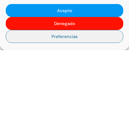
NOTICIAS POR AÑO
Acepto
AÑO 2024
AÑO 2023
Denegado
AÑO 2022
AÑO 2021
Preferencias
AÑO 2020
AÑO 2019
AÑO 2018
AÑO 2017
LA FUNDACIÓN EN REDES
Haz clic para aceptar cookies de
marketing y permitir este contenido